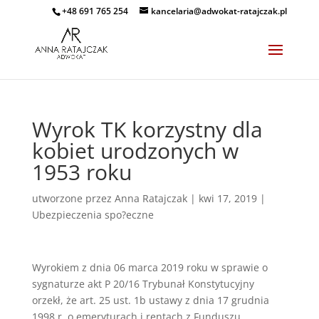
+48 691 765 254
kancelaria@adwokat-ratajczak.pl
Wyrok TK korzystny dla
kobiet urodzonych w
1953 roku
utworzone przez
Anna Ratajczak
|
kwi 17, 2019
|
Ubezpieczenia spo?eczne
Wyrokiem z dnia 06 marca 2019 roku w sprawie o
sygnaturze akt P 20/16 Trybunał Konstytucyjny
orzekł, że art. 25 ust. 1b ustawy z dnia 17 grudnia
1998 r. o emeryturach i rentach z Funduszu