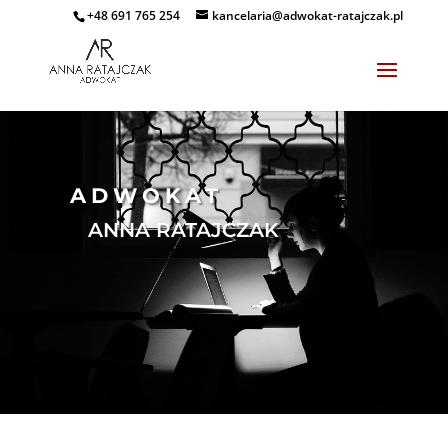
+48 691 765 254
kancelaria@adwokat-ratajczak.pl
ADWOKAT
ANNA RATAJCZAK