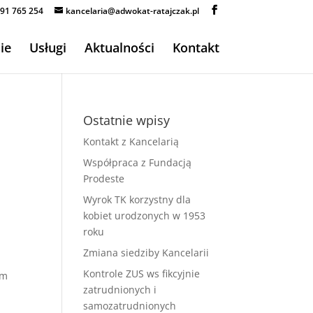
91 765 254
kancelaria@adwokat-ratajczak.pl
ie
Usługi
Aktualności
Kontakt
Ostatnie wpisy
Kontakt z Kancelarią
Współpraca z Fundacją
Prodeste
Wyrok TK korzystny dla
kobiet urodzonych w 1953
roku
Zmiana siedziby Kancelarii
Kontrole ZUS ws fikcyjnie
em
zatrudnionych i
samozatrudnionych