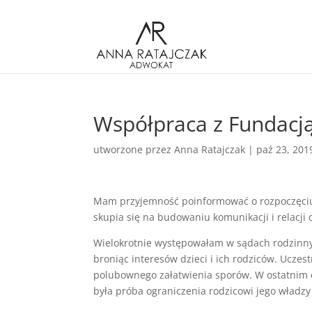
Współpraca z Fundacj
utworzone przez
Anna Ratajczak
|
paź 23, 201
Mam przyjemność poinformować o rozpoczęciu w
skupia się na budowaniu komunikacji i relacj
Wielokrotnie występowałam w sądach rodzinnyc
broniąc interesów dzieci i ich rodziców. Ucze
polubownego załatwienia sporów. W ostatnim 
była próba ograniczenia rodzicowi jego władzy