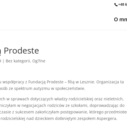
+48 6
O mn
ą Prodeste
9
|
Bez kategorii
,
Og?lne
spółpracy z Fundacją Prodeste – filią w Lesznie. Organizacja ta
i osób ze spektrum autyzmu w społeczeństwie.
h w sprawach dotyczących władzy rodzicielskiej oraz nieletnich,
stniczyłam w negocjacjach rodziców ze szkołami, doprowadzając do
czasie z sukcesem zakończyłam postępowanie, którego przedmiot
 rodzicielskiej nad dzieckiem dotkniętym zespołem Aspergera.